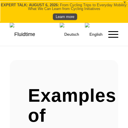
X
EXPERT TALK: AUGUST 6, 2026:
From Cycling Trips to Everyday Mobility:
What We Can Learn from Cycling Initiatives
Learn more
Examples
of