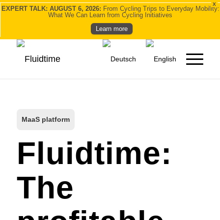
X
EXPERT TALK: AUGUST 6, 2026:
From Cycling Trips to Everyday Mobility:
What We Can Learn from Cycling Initiatives
Learn more
MaaS platform
Fluidtime:
The