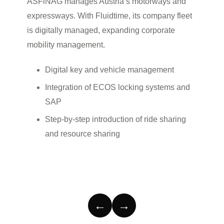
ASFiNAG manages Austria’s motorways and
Mainzer
expressways. With Fluidtime, its company fleet
fleet o
is digitally managed, expanding corporate
whitela
mobility management.
service
sustain
Digital key and vehicle management
Pu
Integration of ECOS locking systems and
in
SAP
Di
Step-by-step introduction of ride sharing
th
and resource sharing
In
←
→