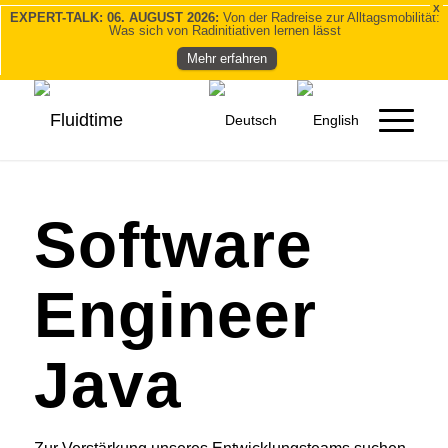
X
EXPERT-TALK: 06. AUGUST 2026:
Von der Radreise zur Alltagsmobilität:
Was sich von Radinitiativen lernen lässt
Mehr erfahren
Software
Engineer
Java